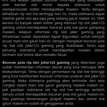
RTP slot
adalah sebuah bocoran informasi yang disediakan
oleh bandar slot online kepada slotmania untuk
mempermudah slotter mendapatkan maxwin. Tentu dengan
kehadiran rtp slot live tertinggi hari ini, maka slotmania dapat
melihat game slot apa saja yang sedang gacor malam ini. Oleh
karena itu banyak sekali slotter yang mencari rtp slot joker123
gaming untuk mendapatkan bocoran pola slot gacor gampang
maxwin. Adapun informasi rtp slot joker gaming yang
dihadirkan sudah dipastikan dapat digunakan untuk menjadi
acuan main slot gacor hari ini. Dengan mengikuti bocoran pola
rtp live slot joker123 gaming yang disediakan. Tentu saja
peluang slotmania untuk mendapatkan maxwin dalam
bermain slot online akan semakin besar.
Bocoran pola rtp slot joker123 gaming
yang diberikan juga
sudah memberikan informasi akurat yang bisa mencapai 88%
keakuratannya. Tentu dengan persentase rtp slot live tertinggi
yang bisa memberikan bocoran informasi putaran slot joker123
gaming. Maka slotmania pastinya akan terhindar dari kata
rungkat dalam main slot gacor gampang maxwin malam ini.
Jadi pastikan slotmania cek rtp slot live tertinggi terlebih
dahulu untuk mendapatkan bocoran pola slot gacor malam ini.
Dan pastinya kemenangan jackpot maxwin dari online slot
gacor malam ini sudah di genggaman anda.