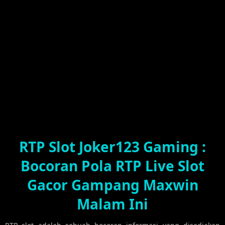
RTP Slot Joker123 Gaming :
Bocoran Pola RTP Live Slot
Gacor Gampang Maxwin
Malam Ini