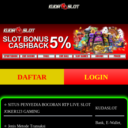
DAFTAR
LOGIN
INFORMASI SITUS SLOT JOKER GAMING
⭐ SITUS PENYEDIA BOCORAN RTP LIVE SLOT
KUDASLOT
JOKER123 GAMING
Bank, E-Wallet,
⭐ Jenis Metode Transaksi